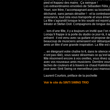
pied et frappez des mains : Ça swingue !
Les extraordinaires envolées de Sébastien Félix, 
Youri, son frère, l’accompagnant avec sa locomotive
déchainé, sans jamais dérailler ! - et la contreba
assurance, tout cela vous transporte et vous émerv
La fête s’agrandit lorsque le trio soudé est rejoint
Intrator et Stefan Doll. Compagnons de longue da
... lors d’une fête, il y a toujours un invité que l’
Lorsqu’il frappe à la porte du studio ce jour-là, il 
présent : il est venu avec sa guitare et propose d
beaucoup de musiciens aimeraient voir débarquer a
amis un titre d’une grande inspiration. La fête est
... en éteignant votre chaîne hi-fi, dans le silenc
n’ont pas râlé), vous savez désormais ce qu’est l
fête résonnent encore à vos oreilles, vous rêvez q
avec vos nouveaux amis musiciens. Derrière vous
taches de couleurs et à travers ce chaud Kaléido
joue avec Sinti Swing ce merveilleux jazz manouch
Laurent Courtois, préface de la pochette
Voir le site du SINTI SWING TRIO