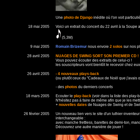
Une
photo de Django
inédite où l'on voit particu
18 mai 2005
Voici un extrait du concert du 22 avril à la Soupe
(5,3M)
9 mai 2005
Romain Brizemur
nous envoie
2 solos
sur nos pla
28 avril 2005
NUAGES DE SWING SORT SON PREMIER CD !
Vous pouvez écouter des extraits de celui-ci !
les souscripteurs vont bientôt le recevoir chez eux
26 avril 2005
- 4 nouveaux plays-back
(ou plutôt ceux du "Cadeaux de Noël que j'avais o
- des
photos
du derniers concerts
18 mars 2005
Ecouter le
play-back
(voir dans la liste des play
N'hésitez pas à faire de même afin que je les mett
+
nouvelles dates
de Nuages de Swing et de Swi
26 février 2005
Un nouveau lien vers le site d'un luthier-invente
interchangeable :
avec manche frettless, barettes de demi-ton, manch
Découvrez une autre manière de jouer !