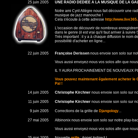
25 juin 2005
UNE RADIO DEDIEE A LA MUSIQUE DE LA GA
Notre ami Cyril Allègre nous fait découvrir une radi
musique de jazz manouche !
Cela s'écoute à cette adresse
http://www.live365
L'occasion de découvrir de nombreux enregistreme
dans le genre (il est vrai qu'il faut arriver à suivre !
Très important : il y a à chaque diffusion le nom de l
possibilité d'acheter en ligne...
22 juin 2005
Françoise Derissen
nous envoie son solo sur not
Vous aussi envoyez-nous vos solos afin que nous l
IL Y AURA PROCHAINEMENT DE NOUVEAUX PLA
Vous pouvez maintenant également acheter le 
Pal !
14 juin 2005
Christophe Kirchner
nous envoie son solo sur no
11 juin 2005
Christophe Kirchner
nous envoie son solo sur no
9 juin 2005
Corrections de la grille de
Djangology
...
27 mai 2005
Albinonix nous envoie son solo sur notre play-bac
Vous aussi envoyez-nous vos solos afin que nous l
25 mai 2005
Nouvelle
grille
: Appel Indirect !